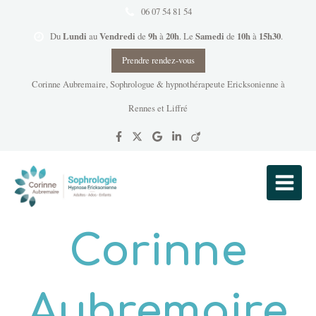
06 07 54 81 54
Lundi
Vendredi
9h
20h
Samedi
10h
15h30
Du
au
de
à
.
Le
de
à
.
Prendre rendez-vous
Corinne Aubremaire, Sophrologue & hypnothérapeute Ericksonienne à
Rennes et Liffré
Corinne
Aubremaire