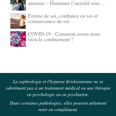
anxieux – Diminuer l’anxiété avec la
sophrologie, l’autohypnose et
l’hypnose
Estime de soi, confiance en soi et
connaissance de soi
COVID-19 - Comment avons-nous
vécu le confinement ?
La sophrologie et l'hypnose
ricksonienne ne se
É
substituent pas à un traitement médical ou une thérapie
en psychologie ou en psychiatrie.
Dans certaines pathologies, elles peuvent utilement
venir en complément.