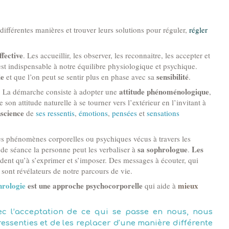
fférentes manières et trouver leurs solutions pour réguler,
régler
ffective
. Les accueillir, les observer, les reconnaitre, les accepter et
t indispensable à notre équilibre physiologique et psychique.
le
sensibilité
et que l’on peut se sentir plus en phase avec sa
.
attitude phénoménologique
. La démarche consiste à adopter une
,
son attitude naturelle à se tourner vers l’extérieur en l’invitant à
science
de
ses ressentis
,
émotions
,
pensées
et
sensations
les phénomènes corporelles ou psychiques vécus à travers les
sa sophrologue
Les
 de séance la personne peut les verbaliser à
.
ent qu’à s’exprimer et s’imposer. Des messages à écouter, qui
 sont révélateurs de notre parcours de vie.
hrologie
est une approche psychocorporelle
mieux
qui aide à
c l’acceptation de ce qui se passe en nous, nous
essenties et de les replacer d'une manière différente