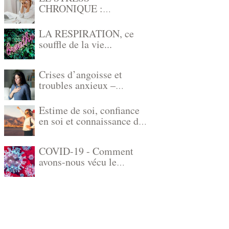
CHRONIQUE :
comprendre, reconnaître
et agir
LA RESPIRATION, ce
souffle de la vie...
Crises d’angoisse et
troubles anxieux –
Diminuer l’anxiété avec
la sophrologie,
Estime de soi, confiance
l’autohypnose et
en soi et connaissance de
l’hypnose
soi
COVID-19 - Comment
avons-nous vécu le
confinement ?