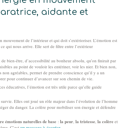
énergie en mouvement
aratrice, aidante et
n mouvement de l’intérieur et qui doit s’extérioriser. L’émotion est
 ce qui nous arrive. Elle sert de filtre entre l’extérieur
 de bien-être, d’accessibilité au bonheur absolu, qu’on finirait par
sibles au point de vouloir les entériner, voir les nier. Et bien non,
ts non agréables, permet de prendre conscience qu’il y a un
orer pour continuer d’avancer sur son chemin de vie.
s éducatives, l’émotion est très utile parce qu’elle guide
re survie. Elles ont joué un rôle majeur dans l’évolution de l’homme
otéger du danger. La colère pour mobiliser son énergie et défendre
re émotions naturelles de base
la peur
la tristesse
la colère
:
,
,
et
un message à écouter.
-même. C’est