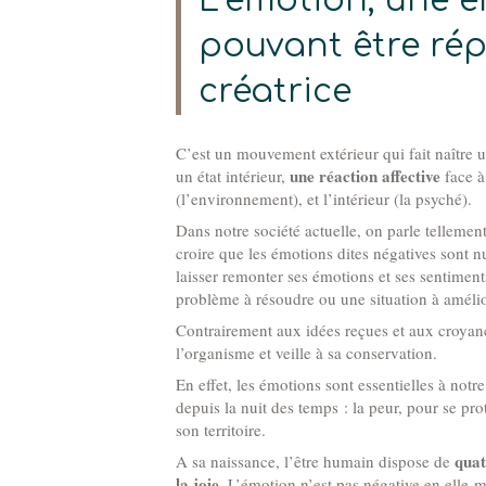
L’émotion, une 
pouvant être rép
créatrice
C’est un mouvement extérieur qui fait naître u
une réaction affective
un état intérieur,
face à
(l’environnement), et l’intérieur (la psyché).
Dans notre société actuelle, on parle tellement
croire que les émotions dites négatives sont nui
laisser remonter ses émotions et ses sentimen
problème à résoudre ou une situation à améli
Contrairement aux idées reçues et aux croyance
l’organisme et veille à sa conservation.
En effet, les émotions sont essentielles à not
depuis la nuit des temps : la peur, pour se pr
son territoire.
quat
A sa naissance, l’être humain dispose de
la joie
. L’émotion n’est pas négative en elle