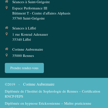
Séances à Saint-Grégoire
Espace Performance III
Bâtiment T - Centre d'affaires Alphasis
35760
Saint-Grégoire
Séances à Liffré
1 rue Konrad Adenauer
35340
Liffré
Corinne Aubremaire
35000
Rennes
Prendre rendez-vous
Corinne Aubremaire
©2019 -
Diplômée de l’Institut de Sophrologie de Rennes – Certification
RNCP-FEPS
Diplômée en hypnose Ericksonienne – Maître praticienne