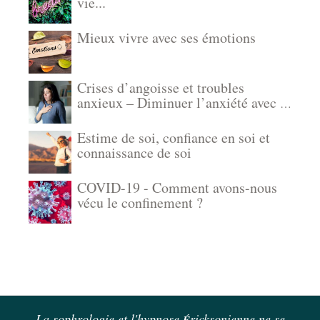
vie...
Mieux vivre avec ses émotions
Crises d’angoisse et troubles
anxieux – Diminuer l’anxiété avec la
sophrologie, l’autohypnose et
l’hypnose
Estime de soi, confiance en soi et
connaissance de soi
COVID-19 - Comment avons-nous
vécu le confinement ?
La sophrologie et l'hypnose
ricksonienne ne se
É