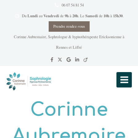
06 07 54 81 54
Lundi
Vendredi
9h
20h
Samedi
10h
15h30
Du
au
de
à
.
Le
de
à
.
Prendre rendez-vous
Corinne Aubremaire, Sophrologue & hypnothérapeute Ericksonienne à
Rennes et Liffré
Corinne
Aubremaire